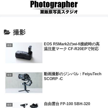
撮影
EOS R5Mark2のwi-fi接続時の高
撮影
温注意マーク CF-R20EPで対応
動画撮影のジンバル：FeiyuTech
撮影
SCORP -C
自由雲台 FP-100 SBH-320
撮影